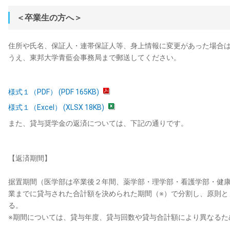
＜卒業生の方へ＞
住所や氏名、保証人・連帯保証人等、身上情報に変更があった場合
うえ、東邦大学青藍会事務局まで郵送してください。
様式１（PDF） (PDF 165KB)
様式１（Excel） (XLSX 18KB)
また、貸与奨学金の返済については、下記の通りです。
【返済期間】
据置期間（医学部は卒業後２年間、薬学部・理学部・看護学部・健
業までに貸与された合計額を決められた期間（※）で分割し、原則と
る。
※期間については、貸与年度、貸与回数や貸与合計額により異なるた