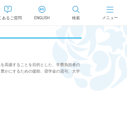
くあるご質問
ENGLISH
検索
医学部
報
薬学部
況報告書
を高揚することを目的とした、学費負担者の
理学部
支援新制
り豊かにするための援助、奨学金の貸与、大学
看護学部
健康科学部