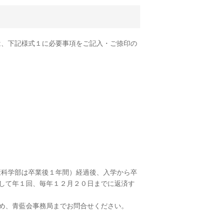
は、下記様式１に必要事項をご記入・ご捺印の
康科学部は卒業後１年間）経過後、入学から卒
して年１回、毎年１２月２０日までに返済す
め、青藍会事務局までお問合せください。