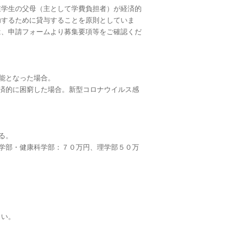
在学生の父母（主として学費負担者）が経済的
助するために貸与することを原則としていま
は、申請フォームより募集要項等をご確認くだ
能となった場合。
済的に困窮した場合。新型コロナウイルス感
る。
学部・健康科学部：７０万円、理学部５０万
さい。