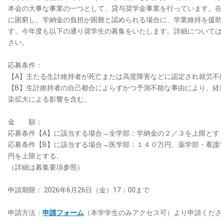
本会の大事な事業の一つとして、貸与奨学金事業を行っています。
に困窮し、学納金の負担が困難と認められる場合に、学業維持を援
す。今年度も以下の通り奨学生の募集をいたします。詳細について
さい。
応募条件：
【A】主たる生計維持者が死亡または高度障害などに認定され就労不
【B】生計維持者の自己都合によらずかつ予測不能な事由により、経
染拡大による影響を含む。
金 額：
応募条件【A】に該当する場合→全学部：学納金の２／３を上限とす
応募条件【B】に該当する場合→医学部：１４０万円、薬学部・看護
円を上限とする。
（詳細は募集要項参照）
申請期限： 2026年6月26日（金）17：00まで
申請方法：
申請フォーム
（本学学生のみアクセス可）より申請くだ