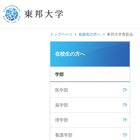
トップページ
>
在校生の方へ
>
東邦大学青藍会
学長挨拶
在校生の方へ
建学の精神/教育の理念
大学の概要
学部
目的及び使命
医学部
東邦大学学則・
大学院規程
薬学部
教職員数
学位授与数
理学部
看護学部