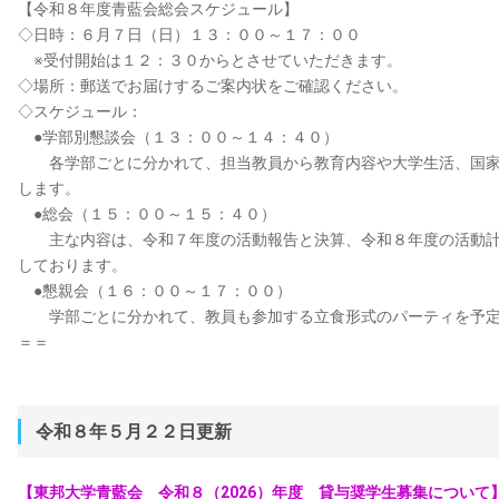
【令和８年度青藍会総会スケジュール】
◇日時：６月７日（日）１３：００～１７：００
※受付開始は１２：３０からとさせていただきます。
◇場所：郵送でお届けするご案内状をご確認ください。
◇スケジュール：
●学部別懇談会（１３：００～１４：４０）
各学部ごとに分かれて、担当教員から教育内容や大学生活、国家
します。
●総会（１５：００～１５：４０）
主な内容は、令和７年度の活動報告と決算、令和８年度の活動計
しております。
●懇親会（１６：００～１７：００）
学部ごとに分かれて、教員も参加する立食形式のパーティを予定
＝＝
令和８年５月２２日更新
【東邦大学青藍会 令和８（2026）年度 貸与奨学生募集について