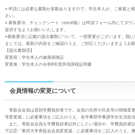
※ 申請には必要な書類が多数ありますので、学生本人が、ご家庭と
さい。
※ 募集要項、チェックシート（excel版）は申請フォーム内にてダ
提供するようお願いいたします。
※募集要項に記載の提出書類について、一部変更がございます。既に
ましては、最新の内容をご確認のうえ、ご対応くださいますようお
【提出書類③】
変更前：学生本人の健康保険証
変更後：学生本人の令和8年度所得課税証明書
会員情報の変更について
青藍会会員は原則学費負担者です。会員の住所や氏名等の情報変更
等変更届」に必要事項をご記入のうえ、各学事部学事課学生生活担
また、青藍会会員を学費負担者以外にしたい場合や、学費負担者以
下記②「東邦大学青藍会会員変更届」に必要事項をご記入のうえ、