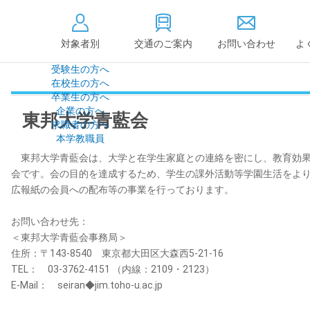
対象者別
交通のご案内
お問い合わせ
よ
受験生の方へ
在校生の方へ
大学情報の公開
卒業生の方へ
企業の方へ
東邦大学青藍会
情報公開
教学に関する情
求職者の方へ
点検・評価
社会貢献等
本学教職員
キャンパス敷地建物面
設置計画履行状
東邦大学青藍会は、大学と在学生家庭との連絡を密にし、教育効果
積・耐震化率
高等教育の修学
会です。会の目的を達成するため、学生の課外活動等学園生活をよ
度
広報紙の会員への配布等の事業を行っております。
校歌
各種アンケート結果
教育憲章
お問い合わせ先：
（教学に関する方針）
個人情報の取り扱い
＜東邦大学青藍会事務局＞
学生数
住所：〒143-8540 東京都大田区大森西5-21-16
TEL： 03-3762-4151 （内線：2109・2123）
E-Mail： seiran◆jim.toho-u.ac.jp