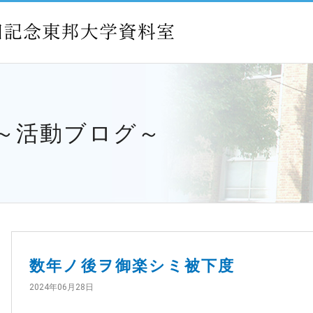
 ～活動ブログ～
数年ノ後ヲ御楽シミ被下度
2024年06月28日