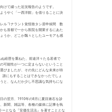
向けて綴った近況報告のようです。
ようやく「一西洋館」を借りることに決
レルヿナラント覚悟致タシ居申候間 数
かも首都で一から医院を開業するにあた
ょうか、どこか飄々としたユーモアも感
れぬ経歴を重ねた、前途洋々たる若者で
の可能性が一つに定まらないということ
選びましたが、その先にどんな未来が待
様、誰にもすることはできなかったでしょ
うと、なんだか少し不思議な気持ちにな
の翌月、1910年の8月に夏目漱石を診
、新聞、雑誌等、各種の媒体に記事を執
セラーとなる『安価生活法』を著すこととな