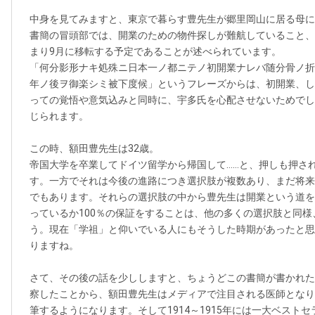
中身を見てみますと、東京で暮らす豊先生が郷里岡山に居る母に
書簡の冒頭部では、開業のための物件探しが難航していること、
まり9月に移転する予定であることが述べられています。
「何分影形ナキ処殊ニ日本一ノ都ニテノ初開業ナレバ随分骨ノ折
年ノ後ヲ御楽シミ被下度候」というフレーズからは、初開業、し
っての覚悟や意気込みと同時に、宇多氏を心配させないためでし
じられます。
この時、額田豊先生は32歳。
帝国大学を卒業してドイツ留学から帰国して……と、押しも押さ
す。一方でそれは今後の進路につき選択肢が複数あり、まだ将来
でもあります。それらの選択肢の中から豊先生は開業という道を
っているか100％の保証をすることは、他の多くの選択肢と同
う。現在「学祖」と仰いでいる人にもそうした時期があったと思
りますね。
さて、その後の話を少ししますと、ちょうどこの書簡が書かれた日
察したことから、額田豊先生はメディアで注目される医師となり
筆するようになります。そして1914～1915年には一大ベスト