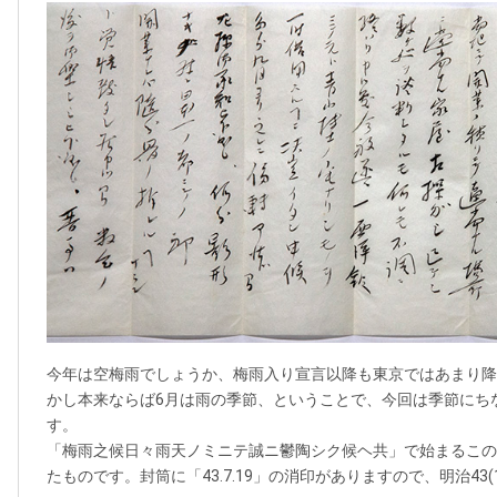
今年は空梅雨でしょうか、梅雨入り宣言以降も東京ではあまり降
かし本来ならば6月は雨の季節、ということで、今回は季節にち
す。
「梅雨之候日々雨天ノミニテ誠ニ鬱陶シク候ヘ共」で始まるこの
たものです。封筒に「43.7.19」の消印がありますので、明治43