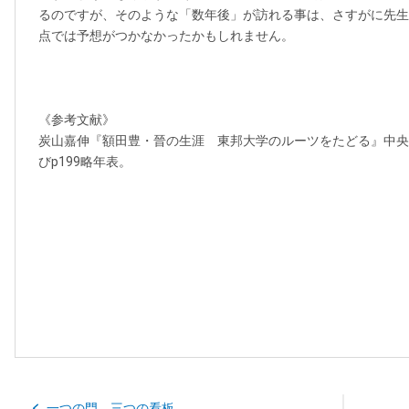
るのですが、そのような「数年後」が訪れる事は、さすがに先生
点では予想がつかなかったかもしれません。
《参考文献》
炭山嘉伸『額田豊・晉の生涯 東邦大学のルーツをたどる』中央公論
びp199略年表。
一つの門、三つの看板