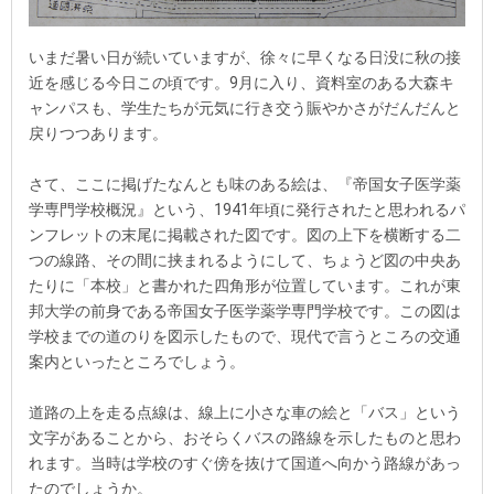
いまだ暑い日が続いていますが、徐々に早くなる日没に秋の接
近を感じる今日この頃です。9月に入り、資料室のある大森キ
ャンパスも、学生たちが元気に行き交う賑やかさがだんだんと
戻りつつあります。
さて、ここに掲げたなんとも味のある絵は、『帝国女子医学薬
学専門学校概況』という、1941年頃に発行されたと思われるパ
ンフレットの末尾に掲載された図です。図の上下を横断する二
つの線路、その間に挟まれるようにして、ちょうど図の中央あ
たりに「本校」と書かれた四角形が位置しています。これが東
邦大学の前身である帝国女子医学薬学専門学校です。この図は
学校までの道のりを図示したもので、現代で言うところの交通
案内といったところでしょう。
道路の上を走る点線は、線上に小さな車の絵と「バス」という
文字があることから、おそらくバスの路線を示したものと思わ
れます。当時は学校のすぐ傍を抜けて国道へ向かう路線があっ
たのでしょうか。