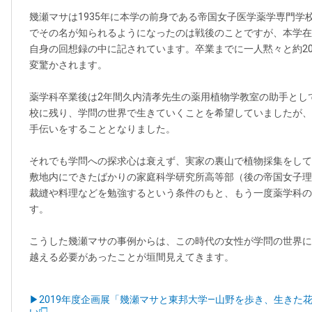
幾瀬マサは1935年に本学の前身である帝国女子医学薬学専門学
でその名が知られるようになったのは戦後のことですが、本学在
自身の回想録の中に記されています。卒業までに一人黙々と約20
変驚かされます。
薬学科卒業後は2年間久内清孝先生の薬用植物学教室の助手とし
校に残り、学問の世界で生きていくことを希望していましたが、
手伝いをすることとなりました。
それでも学問への探求心は衰えず、実家の裏山で植物採集をして
敷地内にできたばかりの家庭科学研究所高等部（後の帝国女子理
裁縫や料理などを勉強するという条件のもと、もう一度薬学科の
す。
こうした幾瀬マサの事例からは、この時代の女性が学問の世界に
越える必要があったことが垣間見えてきます。
▶2019年度企画展「幾瀬マサと東邦大学—山野を歩き、生きた