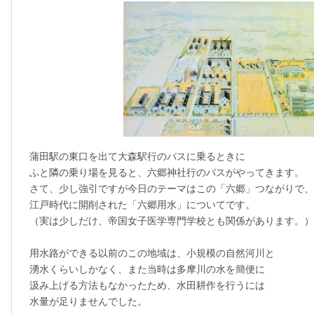
蒲田駅の東口を出て大森駅行のバスに乗るときに
ふと隣の乗り場を見ると、六郷神社行のバスがやってきます。
さて、少し強引ですが今日のテーマはこの「六郷」つながりで、
江戸時代に開削された「六郷用水」についてです。
（実は少しだけ、帝国女子医学専門学校とも関係があります。）
用水路ができる以前のこの地域は、小規模の自然河川と
湧水くらいしかなく、また当時は多摩川の水を簡便に
汲み上げる方法もなかったため、水田耕作を行うには
水量が足りませんでした。