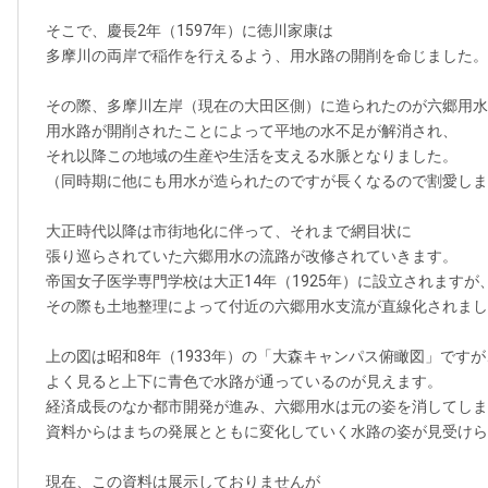
そこで、慶長2年（1597年）に徳川家康は
多摩川の両岸で稲作を行えるよう、用水路の開削を命じました。
その際、多摩川左岸（現在の大田区側）に造られたのが六郷用水
用水路が開削されたことによって平地の水不足が解消され、
それ以降この地域の生産や生活を支える水脈となりました。
（同時期に他にも用水が造られたのですが長くなるので割愛しま
大正時代以降は市街地化に伴って、それまで網目状に
張り巡らされていた六郷用水の流路が改修されていきます。
帝国女子医学専門学校は大正14年（1925年）に設立されますが
その際も土地整理によって付近の六郷用水支流が直線化されまし
上の図は昭和8年（1933年）の「大森キャンパス俯瞰図」ですが
よく見ると上下に青色で水路が通っているのが見えます。
経済成長のなか都市開発が進み、六郷用水は元の姿を消してしま
資料からはまちの発展とともに変化していく水路の姿が見受けら
現在、この資料は展示しておりませんが