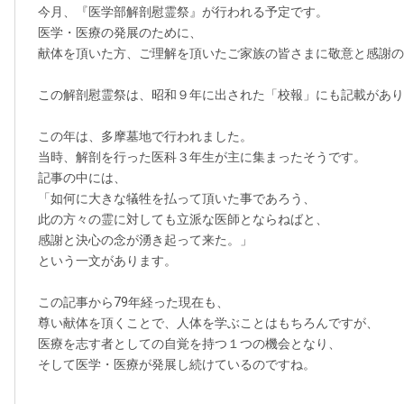
今月、『医学部解剖慰霊祭』が行われる予定です。
医学・医療の発展のために、
献体を頂いた方、ご理解を頂いたご家族の皆さまに敬意と感謝の
この解剖慰霊祭は、昭和９年に出された「校報」にも記載があり
この年は、多摩墓地で行われました。
当時、解剖を行った医科３年生が主に集まったそうです。
記事の中には、
「如何に大きな犠牲を払って頂いた事であろう、
此の方々の霊に対しても立派な医師とならねばと、
感謝と決心の念が湧き起って来た。」
という一文があります。
この記事から79年経った現在も、
尊い献体を頂くことで、人体を学ぶことはもちろんですが、
医療を志す者としての自覚を持つ１つの機会となり、
そして医学・医療が発展し続けているのですね。