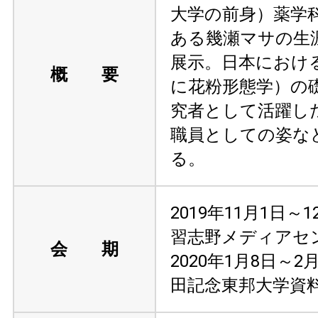
大学の前身）薬学
ある幾瀬マサの生
展示。日本におけ
概 要
に花粉形態学）の
究者として活躍し
職員としての姿な
る。
2019年11月1日～
習志野メディアセ
会 期
2020年1月8日～2
田記念東邦大学資