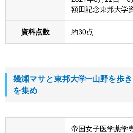
額田記念東邦大学
資料点数
約30点
幾瀬マサと東邦大学—山野を歩
を集め
帝国女子医学薬学