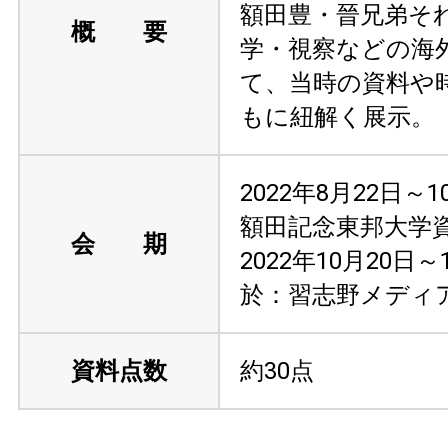
額田豊・晉兄弟そ
概 要
学・視察などの海
て、当時の資料や
もに紐解く展示。
2022年8月22日～
額田記念東邦大学
会 期
2022年10月20日
於：習志野メディ
資料点数
約30点