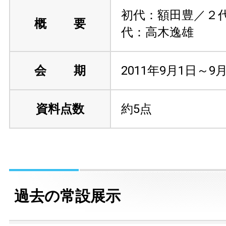
初代：額田豊／２
概 要
代：高木逸雄
会 期
2011年9月1日～9
資料点数
約5点
過去の常設展示