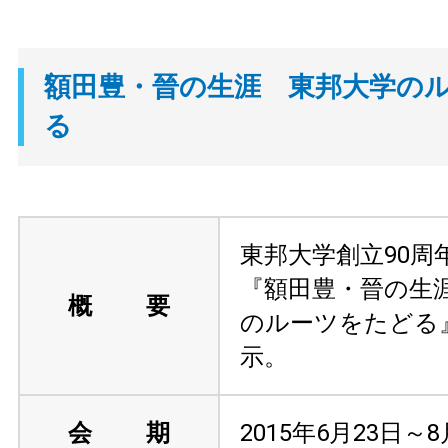
額田豊・晉の生涯 東邦大学の
る
東邦大学創立90周
『額田豊・晉の生
概 要
のルーツをたどる
示。
会 期
2015年6月23日～8