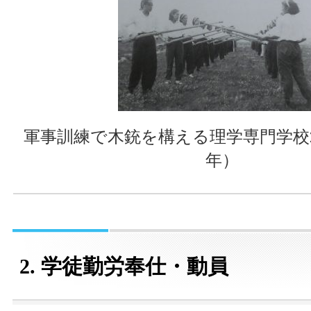
軍事訓練で木銃を構える理学専門学校2
年）
2. 学徒勤労奉仕・動員