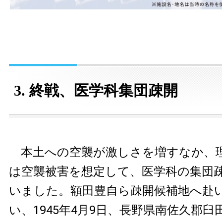
3. 終戦、医学科集団疎開
本土への空襲が激しさを増すなか、
は空襲被害を想定して、医学科の集団
いました。額田豊自ら疎開候補地へ赴
い、1945年4月9日、長野県南佐久郡臼